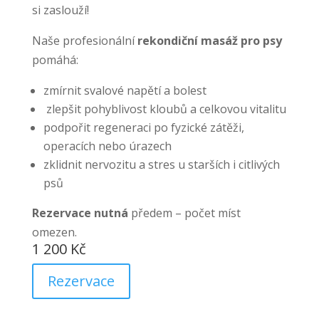
si zaslouží!
Naše profesionální
rekondiční masáž pro psy
pomáhá:
zmírnit svalové napětí a bolest
zlepšit pohyblivost kloubů a celkovou vitalitu
podpořit regeneraci po fyzické zátěži,
operacích nebo úrazech
zklidnit nervozitu a stres u starších i citlivých
psů
Rezervace nutná
předem – počet míst
omezen.
1 200 Kč
Rezervace