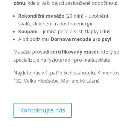
zónu
, kde si vaši pejsci zaslouženě odpočinou:
Rekondiční masáže
(20 min) – uvolnění
svalů, zklidnění, radostná energie
Koupání
– jemná péče o srst, tlapky i duši
A od podzimu:
Dornova metoda pro psy!
Masáže provádí
certifikovaný masér
, který se
specializuje na fyzioterapii pro malá zvířata.
Najdete nás v 1. patře Schlosshotelu,
Klimentov
132, Velká Hleďsebe, Mariánské Lázně
Kontaktujte nás